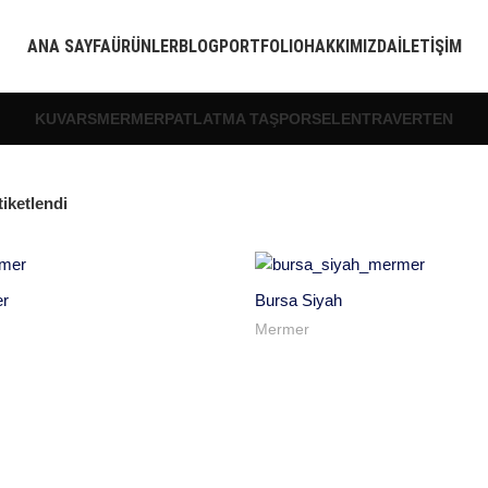
ANA SAYFA
ÜRÜNLER
BLOG
PORTFOLIO
HAKKIMIZDA
İLETIŞIM
KUVARS
MERMER
PATLATMA TAŞ
PORSELEN
TRAVERTEN
iketlendi
er
Bursa Siyah
Mermer