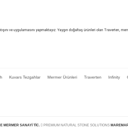
tışını ve uygulamasını yapmaktayız. Yaygın doğaltaş ürünleri olan Traverten, merme
ah
Kuvars Tezgahlar
Mermer Ürünleri
Traverten
Infinity
E MERMER SANAYİ TİC.
PREMIUM NATURAL STONE SOLUTIONS
MAREMAR