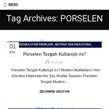
MENU
Tag Archives: PORSELEN
,
,
DEKORASYON FIKIRLERI
MUTFAK DEKORASYONU
01
PORSELEN TEZGAH
EYL
Porselen Tezgah Kullanışlı mı?
Maread
Porselen Tezgah Kullanışlı mı? Modern Mutfakların Yeni
Gözdesi Hakkında Her Şey Mutfak Tasarımı Porselen
Tezgah Modern ...
DEVAMINI OKUYUN