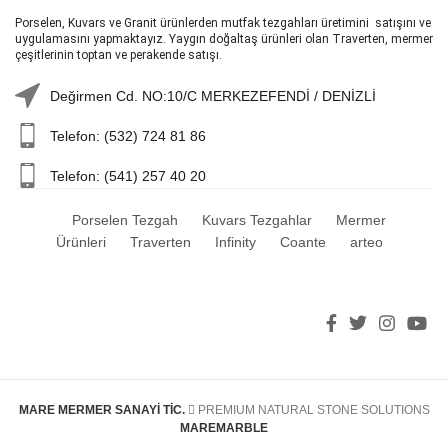
Porselen, Kuvars ve Granit ürünlerden mutfak tezgahları üretimini satışını ve
uygulamasını yapmaktayız. Yaygın doğaltaş ürünleri olan Traverten, mermer
çeşitlerinin toptan ve perakende satışı.
Değirmen Cd. NO:10/C MERKEZEFENDİ / DENİZLİ
Telefon: (532) 724 81 86
Telefon: (541) 257 40 20
Porselen Tezgah
Kuvars Tezgahlar
Mermer
Ürünleri
Traverten
Infinity
Coante
arteo
MARE MERMER SANAYİ TİC.
PREMIUM NATURAL STONE SOLUTIONS
MAREMARBLE